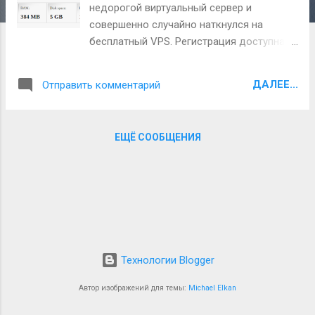
и
недорогой виртуальный сервер и
я
совершенно случайно наткнулся на
бесплатный VPS. Регистрация доступна
по ссылке: http://www.vps.me/ . Но не
стоит радоваться халяве, такое решение
ДАЛЕЕ...
Отправить комментарий
подойдет только для очень скромных
нужд, сам хостинг и панель управления
временами сбоит. Возможно, кому-то с
ЕЩЁ СООБЩЕНИЯ
этим хостингом повезет больше чем мне.
Технологии Blogger
Автор изображений для темы:
Michael Elkan