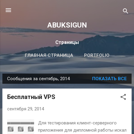
К основному контенту
ABUKSIGUN
Страницы
ГЛАВНАЯ СТРАНИЦА
PORTFOLIO
Сообщения за сентябрь, 2014
ПОКАЗАТЬ ВСЕ
С
о
Бесплатный VPS
о
б
сентября 29, 2014
щ
е
Для тестирования клиент-серверного
н
приложения для дипломной работы искал