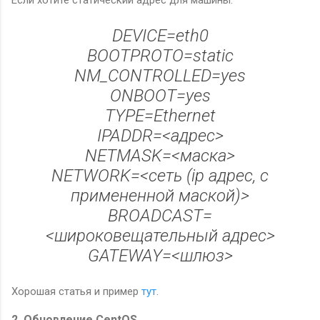
Если хотите статический адрес для машины:
DEVICE=eth0
BOOTPROTO=static
NM_CONTROLLED=yes
ONBOOT=yes
TYPE=Ethernet
IPADDR=<адрес>
NETMASK=<маска>
NETWORK=<сеть (ip адрес, с
примененной маской)>
BROADCAST=
<широковещательный адрес>
GATEWAY=<шлюз>
Хорошая статья и пример
тут
.
2. Обновление CentOS