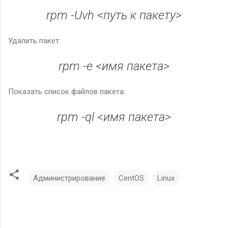
rpm -Uvh <путь к пакету>
Удалить пакет:
rpm -e <имя пакета>
Показать список файлов пакета:
rpm -ql <имя пакета>
Администрирование
CentOS
Linux
К
о