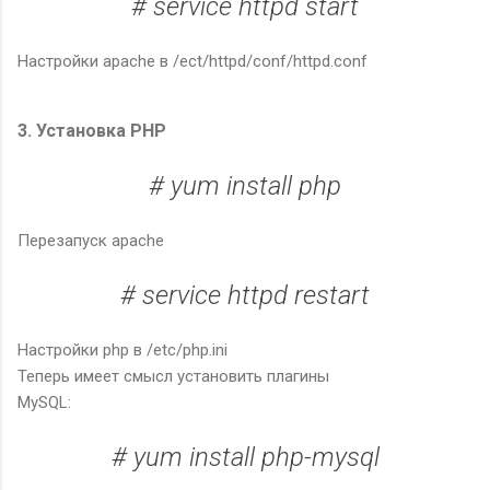
# service httpd start
Настройки apache в /ect/httpd/conf/httpd.conf
3. Установка PHP
# yum install php
Перезапуск apache
# service httpd restart
Настройки php в /etc/php.ini
Теперь имеет смысл установить плагины
MySQL:
# yum install php-mysql