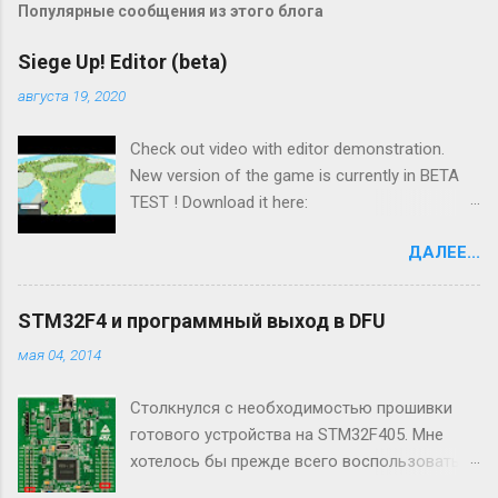
Популярные сообщения из этого блога
Siege Up! Editor (beta)
августа 19, 2020
Check out video with editor demonstration.
New version of the game is currently in BETA
TEST ! Download it here:
https://abuksigun.itch.io/siegeup PLEASE, READ
ДАЛЕЕ...
INSTRUCTIONS CAREFULLY! If you have any
questions, ask here
https://discord.gg/zhszmspu New features:
STM32F4 и программный выход в DFU
Available for PC Updated editor (Put walls,
мая 04, 2014
units, buildings, create campaign, make own
game modes) Multiplayer (up to 8 players, play
Столкнулся с необходимостью прошивки
via Wi-Fi) Transport ships to move your
готового устройства на STM32F405. Мне
soldiers across the ocean! New buildings and
хотелось бы прежде всего воспользоваться
units Build across the map, capture new lands
встроенными средствами прошивки STM32
and gather resources!