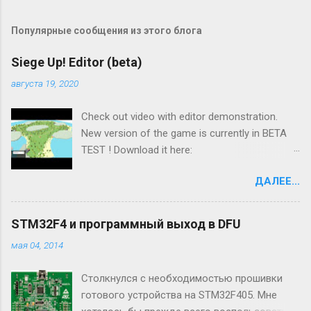
Популярные сообщения из этого блога
Siege Up! Editor (beta)
августа 19, 2020
Check out video with editor demonstration.
New version of the game is currently in BETA
TEST ! Download it here:
https://abuksigun.itch.io/siegeup PLEASE, READ
ДАЛЕЕ...
INSTRUCTIONS CAREFULLY! If you have any
questions, ask here
https://discord.gg/zhszmspu New features:
STM32F4 и программный выход в DFU
Available for PC Updated editor (Put walls,
мая 04, 2014
units, buildings, create campaign, make own
game modes) Multiplayer (up to 8 players, play
Столкнулся с необходимостью прошивки
via Wi-Fi) Transport ships to move your
готового устройства на STM32F405. Мне
soldiers across the ocean! New buildings and