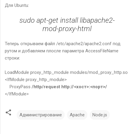
Для Ubuntu:
sudo apt-get install libapache2-
mod-proxy-html
Теперь открываем файл /etc/apache2/apache2.conf под
рутом и добавляем плосле параметра AccessFileName
строки:
LoadModule proxy_http_module modules/mod_proxy_http.so
<IfModule proxy_http_module>
ProxyPass
/http/request
http://<хост>:<порт>/
</IfModule>
Администрирование
Apache
Node.js
К