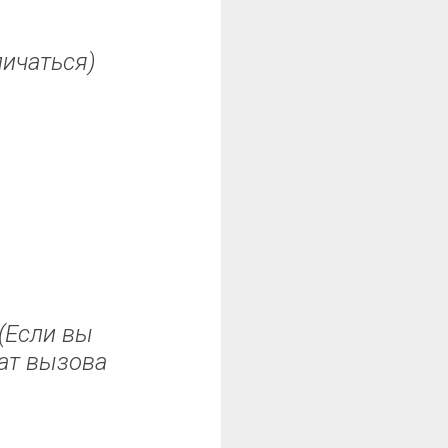
личаться)
(Если вы
ат вызова