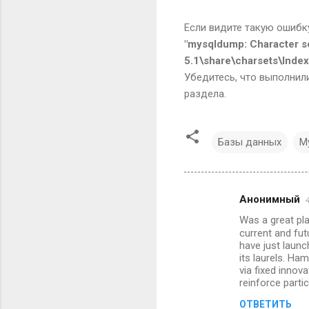
Если видите такую ошибк
"mysqldump: Character set
5.1\share\charsets\Index.
Убедитесь, что выполнили
раздела.
Базы данных
M
Анонимный
К
Was a great pl
о
current and fut
м
have just launc
its laurels. H
м
via fixed innov
reinforce parti
е
н
ОТВЕТИТЬ