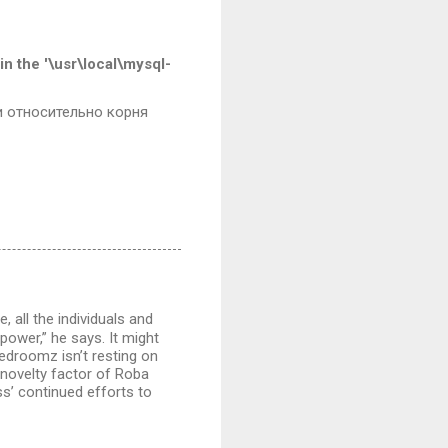
in the '\usr\local\mysql-
и относительно корня
, all the individuals and
 power,” he says. It might
edroomz isn’t resting on
novelty factor of Roba
ss’ continued efforts to