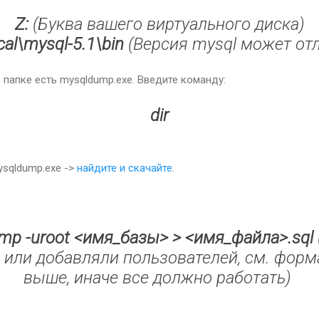
Z:
(Буква вашего виртуального диска)
cal\mysql-5.1\bin
(Версия mysql может от
в папке есть mysqldump.exe. Введите команду:
dir
ysqldump.exe ->
найдите и скачайте
.
mp -uroot <имя_базы> > <имя_файла>.sql
 или добавляли пользователей, см. форм
выше, иначе все должно работать)