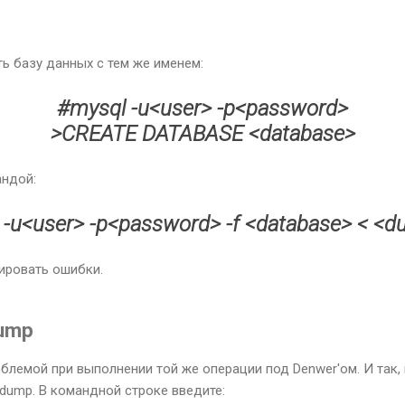
ь базу данных с тем же именем:
#mysql -u<user> -p<password>
>CREATE DATABASE <database>
андой:
 -u<user> -p<password> -f <database> < <d
рировать ошибки.
dump
блемой при выполнении той же операции под Denwer'ом. И так,
qldump. В командной строке введите: