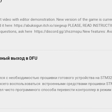
 video with editor demonstration. New version of the game is curre
 it here: https://abuksigun.itch.io/siegeup PLEASE, READ INSTRUCT
 questions, ask here https://discord.gg/zhszmspu New features: Ava
ut walls, units, buildings, create campaign, make own game modes) Mu
Wi-Fi) Transport ships to move your soldiers across the ocean! New b
he map, capture new lands and gather resources!
ный выход в DFU
лся с необходимостью прошивки готового устройства на STM32
всего воспользоваться встроенными средствами прошивки STM
ел чисто программного способа перевести контроллер в режим 
а в DFU и инструкции для выполнения необходимых модификаци
 в DFU для платы Discovery. После необходимых модификаций, 
ть и прошивать контроллер через MicroUSB, без использования