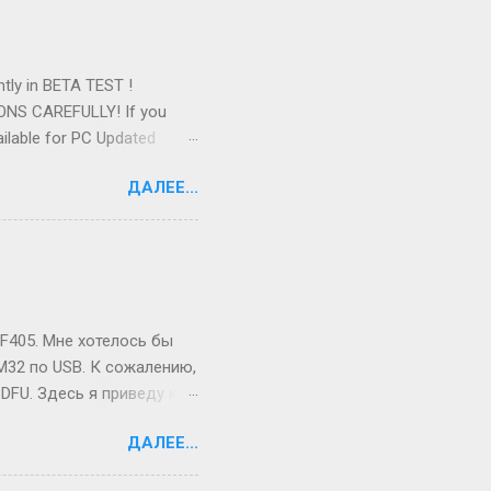
ntly in BETA TEST !
IONS CAREFULLY! If you
ilable for PC Updated
ltiplayer (up to 8 players,
ДАЛЕЕ...
uildings and units Build
F405. Мне хотелось бы
32 по USB. К сожалению,
DFU. Здесь я приведу код
й платы. Я расскажу про
ДАЛЕЕ...
появится возможность
 отладчика SWD. И так,