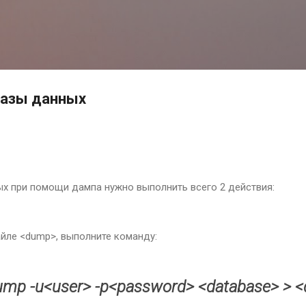
К основному контенту
базы данных
х при помощи дампа нужно выполнить всего 2 действия:
йле <dump>, выполните команду:
mp -u<user> -p<password> <database> > 