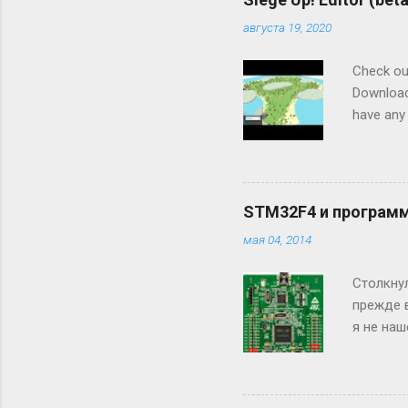
т
ь
августа 19, 2020
к
о
Check out
м
Download
м
е
have any
н
editor (P
т
play via 
а
р
across t
и
й
STM32F4 и программ
мая 04, 2014
Столкну
прежде 
я не наш
переход
переход
подключа