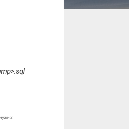
ump>.sql
 нужно: