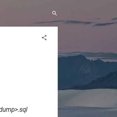
<dump>.sql