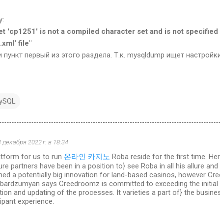
у:
 'cp1251' is not a compiled character set and is not specified 
xml' file"
 пункт первый из этого раздела. Т.к. mysqldump ищет настройк
ySQL
4 декабря 2022 г. в 18:34
atform for us to run
온라인 카지노
Roba reside for the first time. Here
ure partners have been in a position to} see Roba in all his allure and
hed a potentially big innovation for land-based casinos, however Cre
ambardzumyan says Creedroomz is committed to exceeding the initial 
ation and updating of the processes. It varieties a part of} the busine
cipant experience.