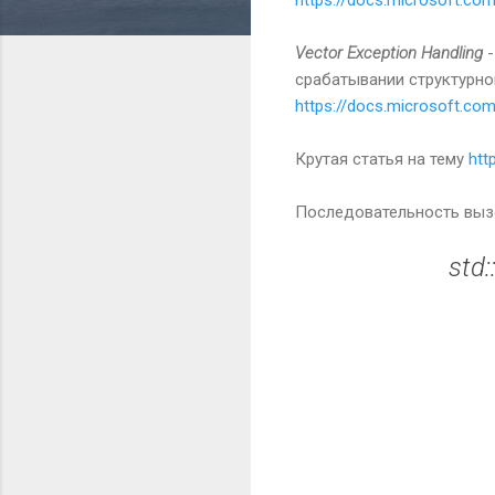
Vector Exception Handling
-
срабатывании структурно
https://docs.microsoft.co
Крутая статья на тему
htt
Последовательность вызов
std:
К
о