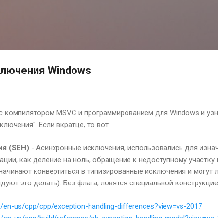
К основному контенту
ключения Windows
с компилятором MSVC и программированием для Windows и узн
ключения". Если вкратце, то вот:
я (SEH)
- Асинхронные исключения, использовались для изнач
ции, как деление на ноль, обращение к недоступному учаcтку 
начинают конвертиться в типизированные исключения и могут л
ндуют это делать). Без флага, ловятся специальной конструкци
.
m/en-us/cpp/cpp/exception-handling-differences?view=vs-2017
m/en-us/cpp/build/reference/eh-exception-handling-model?view=vs