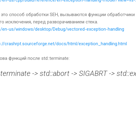
 это способ обработки SEH, вызываются функции обработчики 
го исключения, перед разворачиванием стека.
m/en-us/windows/desktop/Debug/vectored-exception-handling
p://crashrpt.sourceforge.net/docs/html/exception_handling.html
а функций после std::terminate:
:terminate -> std::abort -> SIGABRT -> std::ex