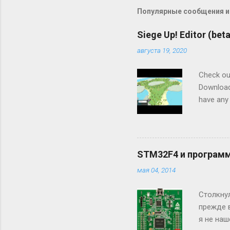
Популярные сообщения из
Siege Up! Editor (beta
августа 19, 2020
Check out
Download
have any
editor (P
play via 
across t
STM32F4 и программ
мая 04, 2014
Столкну
прежде 
я не наш