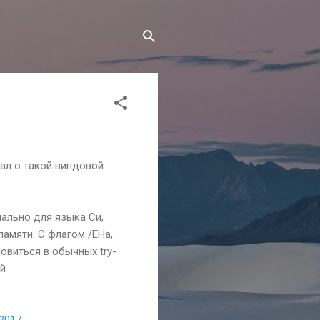
ал о такой виндовой
ально для языка Си,
памяти. С флагом /EHa,
овиться в обычных try-
ей
-2017