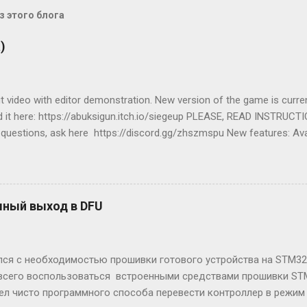
 этого блога
)
 video with editor demonstration. New version of the game is curre
 it here: https://abuksigun.itch.io/siegeup PLEASE, READ INSTRUCT
 questions, ask here https://discord.gg/zhszmspu New features: Ava
ut walls, units, buildings, create campaign, make own game modes) Mu
Wi-Fi) Transport ships to move your soldiers across the ocean! New b
he map, capture new lands and gather resources!
ный выход в DFU
лся с необходимостью прошивки готового устройства на STM32
всего воспользоваться встроенными средствами прошивки STM
ел чисто программного способа перевести контроллер в режим 