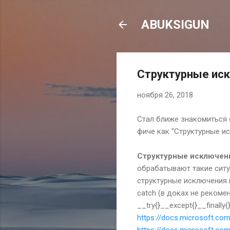
ABUKSIGUN
Структурные ис
ноября 26, 2018
Стал ближе знакомиться 
фиче как "Структурные ис
Структурные исключени
обрабатывают такие ситуа
структурные исключения 
catch (в доках не рекоме
__try{}__except{}__finally{}
https://docs.microsoft.co
https://docs.microsoft.co