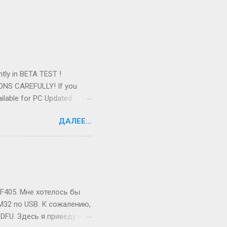
ntly in BETA TEST !
IONS CAREFULLY! If you
ilable for PC Updated
ltiplayer (up to 8 players,
ДАЛЕЕ...
uildings and units Build
F405. Мне хотелось бы
32 по USB. К сожалению,
DFU. Здесь я приведу код